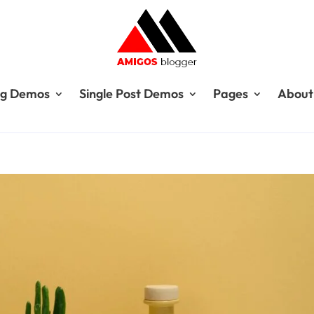
og Demos
Single Post Demos
Pages
About