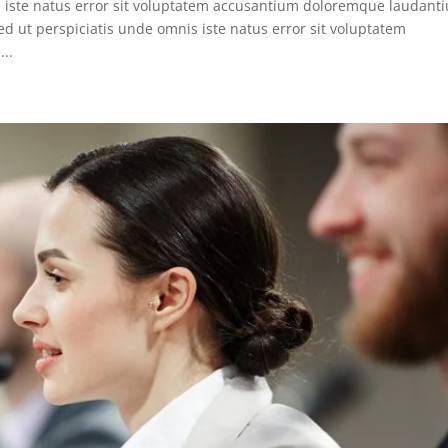
s iste natus error sit voluptatem accusantium doloremque laudant
d ut perspiciatis unde omnis iste natus error sit voluptatem
..